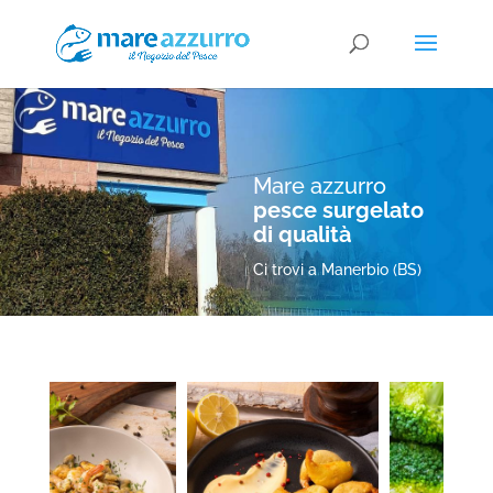
Mare azzurro
pesce surgelato
di qualità
Ci trovi a Manerbio (BS)