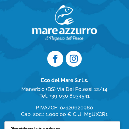
Eco del Mare S.r.l.s.
Manerbio (BS)
Via Dei Polessi 12/14
Tel. +39 030 8034541
P.IVA/CF: 04126620980
Cap. soc.: 1.000,00 €
C.U. M5UXCR1
Orari di apertura
Rispettiamo la tua privacy