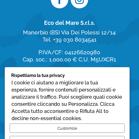
Eco del Mare S.r.l.s.
Manerbio (BS)
Via Dei Polessi 12/14
Tel. +39 030 8034541
P.IVA/CF: 04126620980
Cap. soc.: 1.000,00 €
C.U. M5UXCR1
Orari di apertura
Rispettiamo la tua privacy
I cookie ci aiutano a migliorare la tua
dal Lunedì al Sabato:
esperienza, fornire contenuti personalizzati e
8:30 – 19:30
analizzare il traffico. Puoi scegliere quali cookie
consentire cliccando su Personalizza. Clicca
Domenica:
Accetta tutto acconsentire o Rifiuta All to
08:30 – 12:30
decline non-essential cookies.
Privacy policy
Customize
Cookie policy