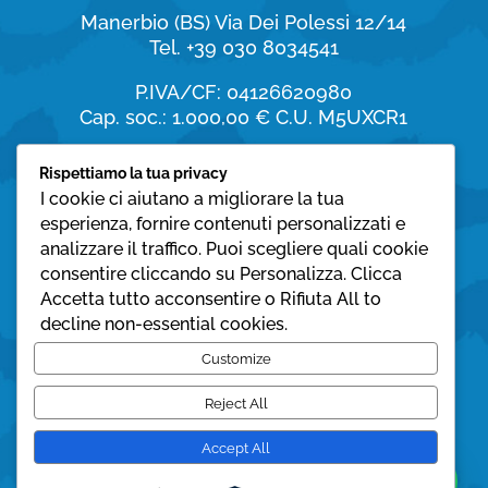
Manerbio (BS)
Via Dei Polessi 12/14
Tel. +39 030 8034541
P.IVA/CF: 04126620980
Cap. soc.: 1.000,00 €
C.U. M5UXCR1
Orari di apertura
Rispettiamo la tua privacy
I cookie ci aiutano a migliorare la tua
dal Lunedì al Sabato:
esperienza, fornire contenuti personalizzati e
8:30 – 19:30
analizzare il traffico. Puoi scegliere quali cookie
consentire cliccando su Personalizza. Clicca
Domenica:
Accetta tutto acconsentire o Rifiuta All to
08:30 – 12:30
decline non-essential cookies.
Privacy policy
Customize
Cookie policy
Reject All
Accept All
© Mare Azzurro 2025