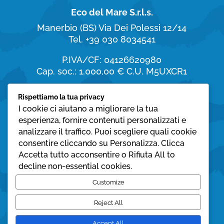
Eco del Mare S.r.l.s.
Manerbio (BS)
Via Dei Polessi 12/14
Tel. +39 030 8034541
P.IVA/CF: 04126620980
Cap. soc.: 1.000,00 €
C.U. M5UXCR1
Orari di apertura
Rispettiamo la tua privacy
I cookie ci aiutano a migliorare la tua
dal Lunedì al Sabato:
esperienza, fornire contenuti personalizzati e
8:30 – 19:30
analizzare il traffico. Puoi scegliere quali cookie
consentire cliccando su Personalizza. Clicca
Domenica:
Accetta tutto acconsentire o Rifiuta All to
08:30 – 12:30
decline non-essential cookies.
Privacy policy
Customize
Cookie policy
Reject All
Accept All