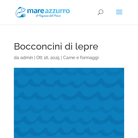
Bocconcini di lepre
da
admin
|
Ott 16, 2025
|
Carne e formaggi