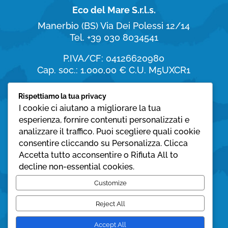
Eco del Mare S.r.l.s.
Manerbio (BS)
Via Dei Polessi 12/14
Tel. +39 030 8034541
P.IVA/CF: 04126620980
Cap. soc.: 1.000,00 €
C.U. M5UXCR1
Orari di apertura
Rispettiamo la tua privacy
I cookie ci aiutano a migliorare la tua
dal Lunedì al Sabato:
esperienza, fornire contenuti personalizzati e
8:30 – 19:30
analizzare il traffico. Puoi scegliere quali cookie
consentire cliccando su Personalizza. Clicca
Domenica:
Accetta tutto acconsentire o Rifiuta All to
08:30 – 12:30
decline non-essential cookies.
Privacy policy
Customize
Cookie policy
Reject All
Accept All