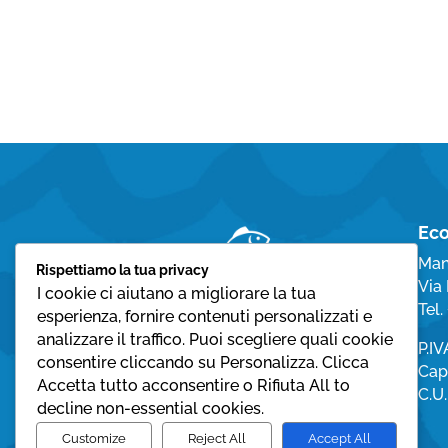
Eco
Man
Rispettiamo la tua privacy
Via 
I cookie ci aiutano a migliorare la tua
Tel
esperienza, fornire contenuti personalizzati e
analizzare il traffico. Puoi scegliere quali cookie
P.I
consentire cliccando su Personalizza. Clicca
Cap.
Accetta tutto acconsentire o Rifiuta All to
C.U
decline non-essential cookies.
Customize
Reject All
Accept All