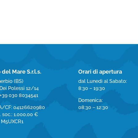
 del Mare S.r.l.s.
Orari di apertura
erbio (BS)
dal Lunedì al Sabato:
Dei Polessi 12/14
8:30 – 19:30
. +39 030 8034541
Domenica:
VA/CF: 04126620980
08:30 – 12:30
 soc.: 1.000,00 €
. M5UXCR1