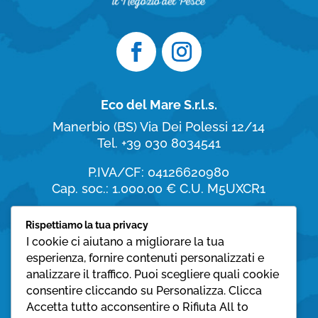
Eco del Mare S.r.l.s.
Manerbio (BS)
Via Dei Polessi 12/14
Tel. +39 030 8034541
P.IVA/CF: 04126620980
Cap. soc.: 1.000,00 €
C.U. M5UXCR1
Orari di apertura
Rispettiamo la tua privacy
I cookie ci aiutano a migliorare la tua
dal Lunedì al Sabato:
esperienza, fornire contenuti personalizzati e
8:30 – 19:30
analizzare il traffico. Puoi scegliere quali cookie
consentire cliccando su Personalizza. Clicca
Domenica:
Accetta tutto acconsentire o Rifiuta All to
08:30 – 12:30