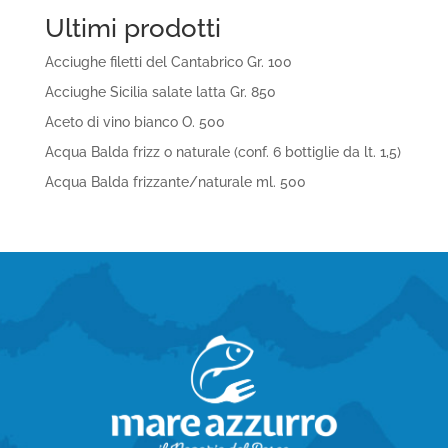
Ultimi prodotti
Acciughe filetti del Cantabrico Gr. 100
Acciughe Sicilia salate latta Gr. 850
Aceto di vino bianco O. 500
Acqua Balda frizz o naturale (conf. 6 bottiglie da lt. 1,5)
Acqua Balda frizzante/naturale ml. 500