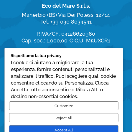
Eco del Mare S.r.l.s.
Manerbio (BS)
Via Dei Polessi 12/14
Tel. +39 030 8034541
P.IVA/CF: 04126620980
Cap. soc.: 1.000,00 €
C.U. M5UXCR1
Orari di apertura
Rispettiamo la tua privacy
I cookie ci aiutano a migliorare la tua
dal Lunedì al Sabato:
esperienza, fornire contenuti personalizzati e
8:30 – 19:30
analizzare il traffico. Puoi scegliere quali cookie
consentire cliccando su Personalizza. Clicca
Domenica:
Accetta tutto acconsentire o Rifiuta All to
08:30 – 12:30
decline non-essential cookies.
Privacy policy
Customize
Cookie policy
Reject All
Accept All