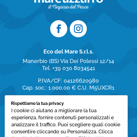
Eco del Mare S.r.l.s.
Manerbio (BS)
Via Dei Polessi 12/14
Tel. +39 030 8034541
P.IVA/CF: 04126620980
Cap. soc.: 1.000,00 €
C.U. M5UXCR1
Orari di apertura
Rispettiamo la tua privacy
I cookie ci aiutano a migliorare la tua
dal Lunedì al Sabato:
esperienza, fornire contenuti personalizzati e
8:30 – 19:30
analizzare il traffico. Puoi scegliere quali cookie
Domenica:
consentire cliccando su Personalizza. Clicca