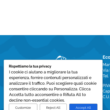
Eco
Man
Rispettiamo la tua privacy
Via 
I cookie ci aiutano a migliorare la tua
Tel
esperienza, fornire contenuti personalizzati e
analizzare il traffico. Puoi scegliere quali cookie
P.I
consentire cliccando su Personalizza. Clicca
Cap.
Accetta tutto acconsentire o Rifiuta All to
C.U
decline non-essential cookies.
Customize
Reject All
Accept All