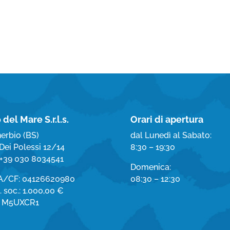
 del Mare S.r.l.s.
Orari di apertura
erbio (BS)
dal Lunedì al Sabato:
Dei Polessi 12/14
8:30 – 19:30
. +39 030 8034541
Domenica:
VA/CF: 04126620980
08:30 – 12:30
 soc.: 1.000,00 €
. M5UXCR1