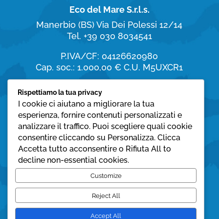
Eco del Mare S.r.l.s.
Manerbio (BS)
Via Dei Polessi 12/14
Tel. +39 030 8034541
P.IVA/CF: 04126620980
Cap. soc.: 1.000,00 €
C.U. M5UXCR1
Orari di apertura
Rispettiamo la tua privacy
I cookie ci aiutano a migliorare la tua
dal Lunedì al Sabato:
esperienza, fornire contenuti personalizzati e
8:30 – 19:30
analizzare il traffico. Puoi scegliere quali cookie
consentire cliccando su Personalizza. Clicca
Domenica:
Accetta tutto acconsentire o Rifiuta All to
08:30 – 12:30
decline non-essential cookies.
Privacy policy
Customize
Cookie policy
Reject All
Accept All