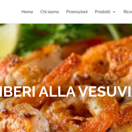
Home
Chi siamo
Promozioni
Prodotti
Rice
BERI ALLA VESUV