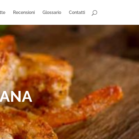
tte
Recensioni
Glossario
Contatti
IANA