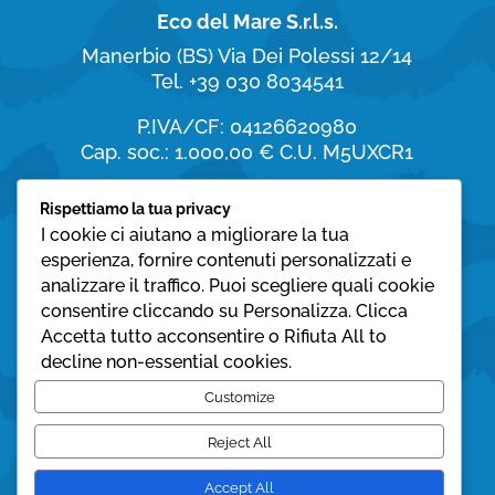
Eco del Mare S.r.l.s.
Manerbio (BS)
Via Dei Polessi 12/14
Tel. +39 030 8034541
P.IVA/CF: 04126620980
Cap. soc.: 1.000,00 €
C.U. M5UXCR1
Orari di apertura
Rispettiamo la tua privacy
I cookie ci aiutano a migliorare la tua
dal Lunedì al Sabato:
esperienza, fornire contenuti personalizzati e
8:30 – 19:30
analizzare il traffico. Puoi scegliere quali cookie
consentire cliccando su Personalizza. Clicca
Domenica:
Accetta tutto acconsentire o Rifiuta All to
08:30 – 12:30
decline non-essential cookies.
Privacy policy
Customize
Cookie policy
Reject All
Accept All