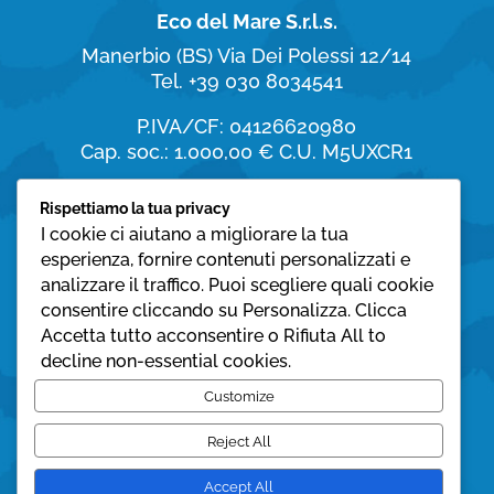
Eco del Mare S.r.l.s.
Manerbio (BS)
Via Dei Polessi 12/14
Tel. +39 030 8034541
P.IVA/CF: 04126620980
Cap. soc.: 1.000,00 €
C.U. M5UXCR1
Orari di apertura
Rispettiamo la tua privacy
I cookie ci aiutano a migliorare la tua
dal Lunedì al Sabato:
esperienza, fornire contenuti personalizzati e
8:30 – 19:30
analizzare il traffico. Puoi scegliere quali cookie
consentire cliccando su Personalizza. Clicca
Domenica:
Accetta tutto acconsentire o Rifiuta All to
08:30 – 12:30
decline non-essential cookies.
Privacy policy
Customize
Cookie policy
Reject All
Accept All