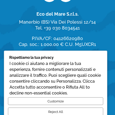
Eco del Mare S.r.l.s.
Manerbio (BS)
Via Dei Polessi 12/14
Tel. +39 030 8034541
P.IVA/CF: 04126620980
Cap. soc.: 1.000,00 €
C.U. M5UXCR1
Orari di apertura
Rispettiamo la tua privacy
I cookie ci aiutano a migliorare la tua
dal Lunedì al Sabato:
esperienza, fornire contenuti personalizzati e
8:30 – 19:30
analizzare il traffico. Puoi scegliere quali cookie
consentire cliccando su Personalizza. Clicca
Domenica:
Accetta tutto acconsentire o Rifiuta All to
08:30 – 12:30
decline non-essential cookies.
Privacy policy
Customize
Cookie policy
Reject All