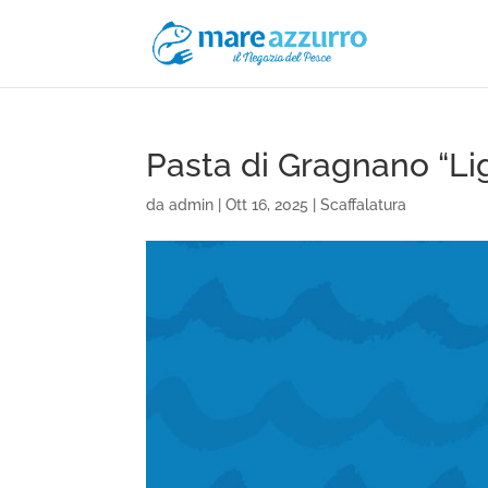
Pasta di Gragnano “Lig
da
admin
|
Ott 16, 2025
|
Scaffalatura