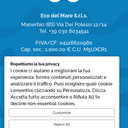
Eco del Mare S.r.l.s.
Manerbio (BS)
Via Dei Polessi 12/14
Tel. +39 030 8034541
P.IVA/CF: 04126620980
Cap. soc.: 1.000,00 €
C.U. M5UXCR1
Orari di apertura
Rispettiamo la tua privacy
I cookie ci aiutano a migliorare la tua
dal Lunedì al Sabato:
esperienza, fornire contenuti personalizzati e
8:30 – 19:30
analizzare il traffico. Puoi scegliere quali cookie
consentire cliccando su Personalizza. Clicca
Domenica:
Accetta tutto acconsentire o Rifiuta All to
08:30 – 12:30
decline non-essential cookies.
Privacy policy
Customize
Cookie policy
Reject All