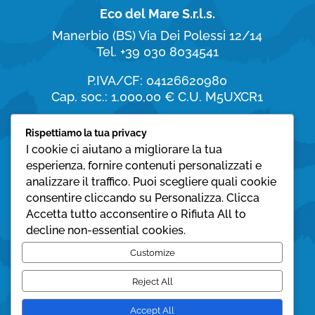
Eco del Mare S.r.l.s.
Manerbio (BS)
Via Dei Polessi 12/14
Tel. +39 030 8034541
P.IVA/CF: 04126620980
Cap. soc.: 1.000,00 €
C.U. M5UXCR1
Orari di apertura
Rispettiamo la tua privacy
I cookie ci aiutano a migliorare la tua
dal Lunedì al Sabato:
esperienza, fornire contenuti personalizzati e
8:30 – 19:30
analizzare il traffico. Puoi scegliere quali cookie
consentire cliccando su Personalizza. Clicca
Domenica:
Accetta tutto acconsentire o Rifiuta All to
08:30 – 12:30
decline non-essential cookies.
Privacy policy
Customize
Cookie policy
Reject All
Accept All