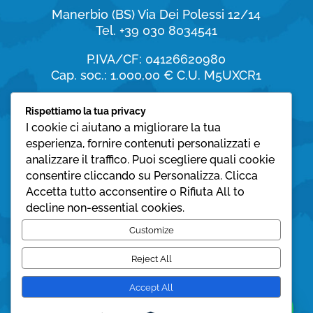
Manerbio (BS)
Via Dei Polessi 12/14
Tel. +39 030 8034541
P.IVA/CF: 04126620980
Cap. soc.: 1.000,00 €
C.U. M5UXCR1
Orari di apertura
Rispettiamo la tua privacy
I cookie ci aiutano a migliorare la tua
dal Lunedì al Sabato:
esperienza, fornire contenuti personalizzati e
8:30 – 19:30
analizzare il traffico. Puoi scegliere quali cookie
consentire cliccando su Personalizza. Clicca
Domenica:
Accetta tutto acconsentire o Rifiuta All to
08:30 – 12:30
decline non-essential cookies.
Privacy policy
Customize
Cookie policy
Reject All
Accept All
© Mare Azzurro 2025