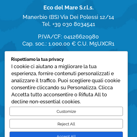
Eco del Mare S.r.l.s.
Manerbio (BS)
Via Dei Polessi 12/14
Tel. +39 030 8034541
P.IVA/CF: 04126620980
Cap. soc.: 1.000,00 €
C.U. M5UXCR1
Orari di apertura
Rispettiamo la tua privacy
I cookie ci aiutano a migliorare la tua
dal Lunedì al Sabato:
esperienza, fornire contenuti personalizzati e
8:30 – 19:30
analizzare il traffico. Puoi scegliere quali cookie
consentire cliccando su Personalizza. Clicca
Domenica:
Accetta tutto acconsentire o Rifiuta All to
08:30 – 12:30
decline non-essential cookies.
Privacy policy
Customize
Cookie policy
Reject All
Accept All