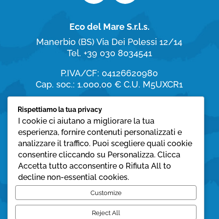
Eco del Mare S.r.l.s.
Manerbio (BS)
Via Dei Polessi 12/14
Tel. +39 030 8034541
P.IVA/CF: 04126620980
Cap. soc.: 1.000,00 €
C.U. M5UXCR1
Orari di apertura
Rispettiamo la tua privacy
I cookie ci aiutano a migliorare la tua
dal Lunedì al Sabato:
esperienza, fornire contenuti personalizzati e
8:30 – 19:30
analizzare il traffico. Puoi scegliere quali cookie
consentire cliccando su Personalizza. Clicca
Domenica:
Accetta tutto acconsentire o Rifiuta All to
08:30 – 12:30
decline non-essential cookies.
Privacy policy
Customize
Cookie policy
Reject All