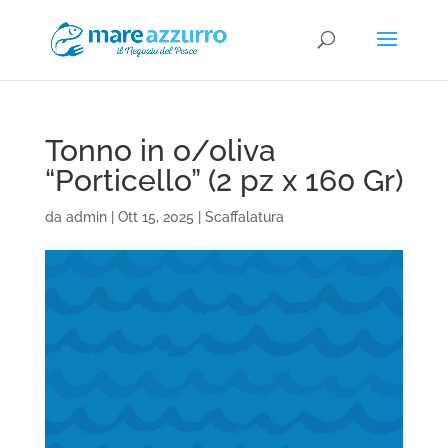
Tonno in o/oliva
“Porticello” (2 pz x 160 Gr)
da
admin
|
Ott 15, 2025
|
Scaffalatura