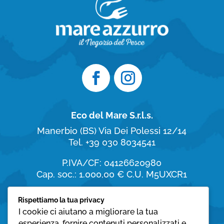
Eco del Mare S.r.l.s.
Manerbio (BS)
Via Dei Polessi 12/14
Tel. +39 030 8034541
P.IVA/CF: 04126620980
Cap. soc.: 1.000,00 €
C.U. M5UXCR1
Orari di apertura
Rispettiamo la tua privacy
I cookie ci aiutano a migliorare la tua
dal Lunedì al Sabato:
esperienza, fornire contenuti personalizzati e