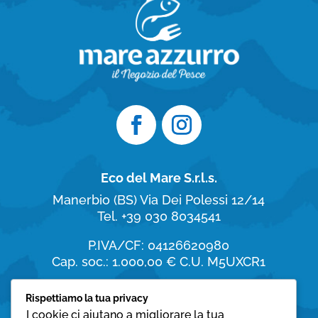
Eco del Mare S.r.l.s.
Manerbio (BS)
Via Dei Polessi 12/14
Tel. +39 030 8034541
P.IVA/CF: 04126620980
Cap. soc.: 1.000,00 €
C.U. M5UXCR1
Orari di apertura
Rispettiamo la tua privacy
I cookie ci aiutano a migliorare la tua